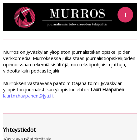
Murros on Jyväskylän yliopiston journalistiikan opiskelijoiden
verkkomedia. Murroksessa julkaistaan journalistiopiskelijoiden
opinnoissaan tekemiä sisältöjä, niin tekstipohjaisia juttuja,
videoita kuin podcastejakin
Murroksen vastaavana päätoimittajana toimii Jyväskylän
yliopiston journalistiikan yliopistonlehtori
Lauri Haapanen
lauri.m.haapanen@jyu.fi
.
Yhteystiedot
Vastaava päätoimittaja