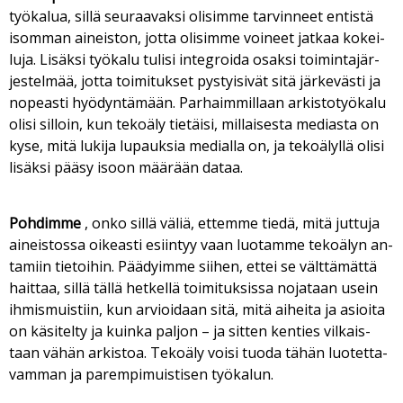
työ­ka­lua, sil­lä seu­raa­vak­si oli­sim­me tar­vin­neet en­tis­tä
isom­man ai­neis­ton, jot­ta oli­sim­me voi­neet jat­kaa ko­kei­
lu­ja. Li­säk­si työ­ka­lu tu­li­si in­teg­roi­da osak­si toi­min­ta­jär­
jes­tel­mää, jot­ta toi­mi­tuk­set pys­tyi­si­vät sitä jär­ke­väs­ti ja
no­pe­as­ti hyö­dyn­tä­mään. Par­haim­mil­laan ar­kis­to­työ­ka­lu
oli­si sil­loin, kun te­ko­ä­ly tie­täi­si, mil­lai­ses­ta me­di­as­ta on
kyse, mitä lu­ki­ja lu­pauk­sia me­di­al­la on, ja te­ko­ä­lyl­lä oli­si
li­säk­si pää­sy isoon mää­rään da­taa.
Poh­dim­me
, on­ko sil­lä vä­liä, et­tem­me tie­dä, mitä jut­tu­ja
ai­neis­tos­sa oi­ke­as­ti esiin­tyy vaan luo­tam­me te­ko­ä­lyn an­
ta­miin tie­toi­hin. Pää­dyim­me sii­hen, et­tei se vält­tä­mät­tä
hait­taa, sil­lä täl­lä het­kel­lä toi­mi­tuk­sis­sa no­ja­taan usein
ih­mis­muis­tiin, kun ar­vi­oi­daan sitä, mitä ai­hei­ta ja asi­oi­ta
on kä­si­tel­ty ja kuin­ka pal­jon – ja sit­ten ken­ties vil­kais­
taan vä­hän ar­kis­toa. Te­ko­ä­ly voi­si tuo­da tä­hän luo­tet­ta­
vam­man ja pa­rem­pi­muis­ti­sen työ­ka­lun.