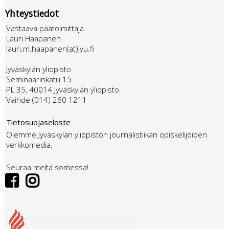
Yhteystiedot
Vastaava päätoimittaja
Lauri Haapanen
lauri.m.haapanen(at)jyu.fi
Jyväskylän yliopisto
Seminaarinkatu 15
PL 35, 40014 Jyväskylän yliopisto
Vaihde (014) 260 1211
Tietosuojaseloste
Olemme Jyväskylän yliopiston journalistiikan opiskelijoiden
verkkomedia.
Seuraa meitä somessa!