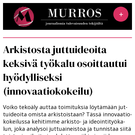
Arkistosta juttuideoita
keksivä työkalu osoittautui
hyödylliseksi
(innovaatiokokeilu)
Voi­ko te­ko­ä­ly aut­taa toi­mi­tuk­sia löy­tä­mään jut­
tui­de­oi­ta omis­ta ar­kis­tois­taan? Täs­sä in­no­vaa­ti­o­
ko­kei­lus­sa ke­hi­tim­me ar­kis­to- ja ide­oin­ti­työ­ka­
lun, joka ana­ly­soi jut­tu­ai­neis­toa ja tun­nis­taa sii­tä