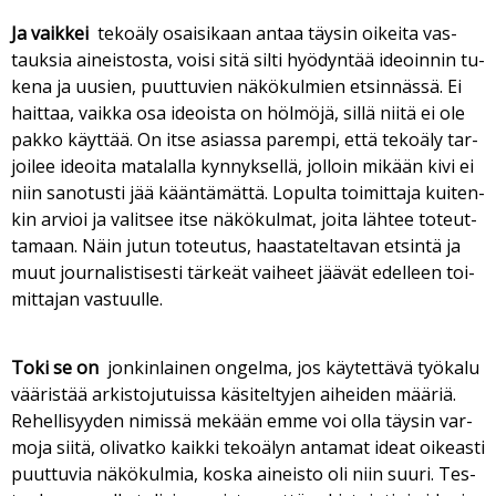
Ja vaik­kei
te­ko­ä­ly osai­si­kaan an­taa täy­sin oi­kei­ta vas­
tauk­sia ai­neis­tos­ta, voi­si sitä sil­ti hyö­dyn­tää ide­oin­nin tu­
ke­na ja uu­sien, puut­tu­vien nä­kö­kul­mien et­sin­näs­sä. Ei
hait­taa, vaik­ka osa ide­ois­ta on höl­mö­jä, sil­lä nii­tä ei ole
pak­ko käyt­tää. On it­se asi­as­sa pa­rem­pi, et­tä te­ko­ä­ly tar­
joi­lee ide­oi­ta ma­ta­lal­la kyn­nyk­sel­lä, jol­loin mi­kään kivi ei
niin sa­no­tus­ti jää kään­tä­mät­tä. Lo­pul­ta toi­mit­ta­ja kui­ten­
kin ar­vi­oi ja va­lit­see it­se nä­kö­kul­mat, joi­ta läh­tee to­teut­
ta­maan. Näin ju­tun to­teu­tus, haas­ta­tel­ta­van et­sin­tä ja
muut jour­na­lis­ti­ses­ti tär­ke­ät vai­heet jää­vät edel­leen toi­
mit­ta­jan vas­tuul­le.
Toki se on
jon­kin­lai­nen on­gel­ma, jos käy­tet­tä­vä työ­ka­lu
vää­ris­tää ar­kis­to­ju­tuis­sa kä­si­tel­ty­jen ai­hei­den mää­riä.
Re­hel­li­syy­den ni­mis­sä me­kään em­me voi ol­la täy­sin var­
mo­ja sii­tä, oli­vat­ko kaik­ki te­ko­ä­lyn an­ta­mat ide­at oi­ke­as­ti
puut­tu­via nä­kö­kul­mia, kos­ka ai­neis­to oli niin suu­ri. Tes­