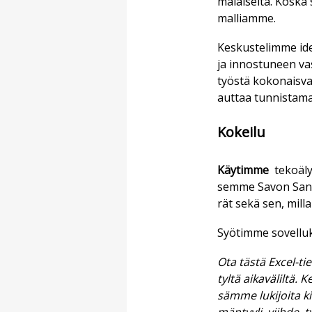
ma­lai­sel­ta. Kos­ka 
mal­li­am­me.
Kes­kus­te­lim­me ide
ja in­nos­tu­neen vas
työs­tä ko­ko­nais­va
aut­taa tun­nis­ta­maa
Ko­kei­lu
Käy­tim­me
te­ko­ä­l
sem­me Sa­von Sa­no­m
rät sekä sen, mil­lai­
Syö­tim­me so­vel­l
Ota täs­tä Ex­cel-tie­
tyl­tä ai­ka­vä­lil­tä
säm­me lu­ki­joi­ta kii