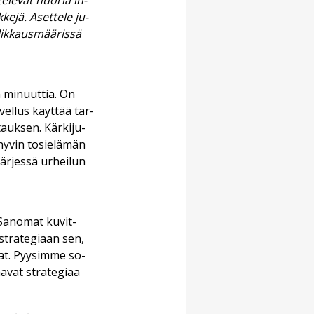
te­le­vät nuo­ria ih­
ke­jä. Aset­te­le ju­
ik­kaus­mää­ris­sä
 mi­nuut­tia. On
vel­lus käyt­tää tar­
auk­sen. Kär­ki­ju­
hy­vin to­sie­lä­män
kär­jes­sä ur­hei­lun
Sa­no­mat ku­vit­
n stra­te­gi­aan sen,
a­vat. Pyy­sim­me so­
a­vat stra­te­gi­aa