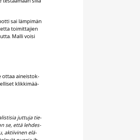
me tes­taa­maan sil­lä
­bot­ti sai läm­pi­män
t­ta toi­mit­ta­jien
­ta. Mal­li voi­si
e ot­taa ai­neis­tok­
­li­set klik­ki­mää­
s­ti­sia jut­tu­ja tie­
oon se, et­tä leh­des­
u, ak­tii­vi­nen elä­