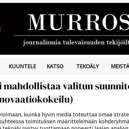
KUUNTELE
KATSO
TEKOÄLY
MEIST
i mahdollistaa valitun suunni
nnovaatiokokeilu)
­vi­oi­maan, kuin­ka hy­vin me­dia to­teut­taa omaa stra­te­gi
a suh­tees­sa toi­mi­tuk­sen mää­rit­te­le­mään koh­de­ryh­mään
tä te­ko­ä­ly pys­tyy tuot­ta­maan no­pe­as­ti laa­jan ana­lyy­s