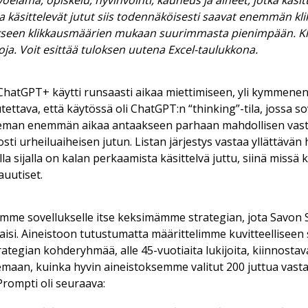
yö­e­lä­mä, opis­ke­lu, hy­vin­voin­ti, kau­neus ja ai­heet, jot­ka kä­sit­
ta kä­sit­te­le­vät ju­tut siis to­den­nä­köi­ses­ti saa­vat enem­män klik­
tyk­seen klik­kaus­mää­rien mu­kaan suu­rim­mas­ta pie­nim­pään. Kl
 ero­ja. Voit esit­tää tu­lok­sen uu­te­na Ex­cel-tau­luk­ko­na.
hatGPT+ käyt­ti run­saas­ti ai­kaa miet­ti­mi­seen, yli kym­me­nen
et­ta­va, et­tä käy­tös­sä oli ChatGPT:n “thin­king”-tila, jos­sa so­
i hie­man enem­män ai­kaa an­taak­seen par­haan mah­dol­li­sen vas­t
i ur­hei­lu­ai­hei­sen ju­tun. Lis­tan jär­jes­tys vas­taa yl­lät­tä­vän 
l­la si­jal­la on ka­lan per­kaa­mis­ta kä­sit­tel­vä jut­tu, sii­nä mis­sä 
u­u­ti­set.
m­me so­vel­luk­sel­le it­se kek­si­mäm­me stra­te­gi­an, jota Sa­von 
­tai­si. Ai­neis­toon tu­tus­tu­mat­ta mää­rit­te­lim­me ku­vit­teel­li­see
ra­te­gi­an koh­de­ryh­mää, al­le 45-vuo­ti­ai­ta lu­ki­joi­ta, kiin­nos­t
­le­maan, kuin­ka hy­vin ai­neis­tok­sem­me va­li­tut 200 jut­tua vas­ta
Promp­ti oli seu­raa­va: