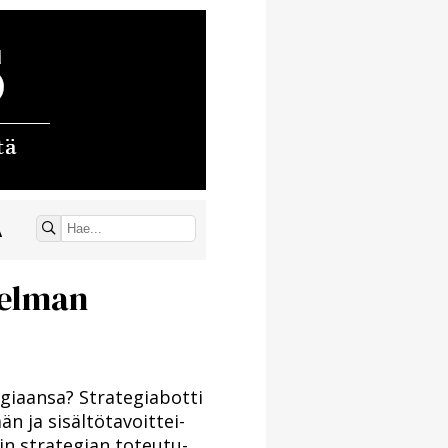
Ä
telman
­aan­sa? Stra­te­gi­a­bot­ti
 ja si­säl­tö­ta­voit­tei­
in stra­te­gi­an to­teu­tu­