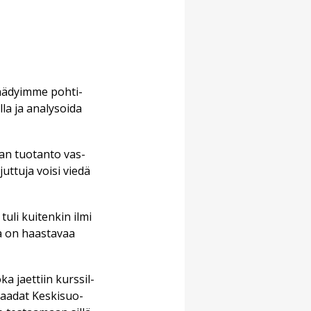
pää­dyim­me poh­ti­
­la ja ana­ly­soi­da
i­an tuo­tan­to vas­
ut­tu­ja voi­si vie­dä
tuli kui­ten­kin il­mi
­ta on haas­ta­vaa
ka ja­et­tiin kurs­sil­
saa­dat Kes­ki­suo­