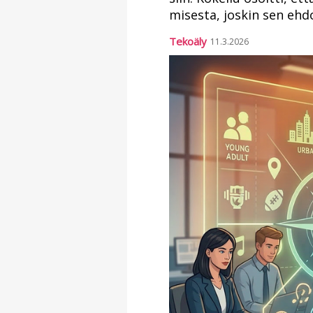
mi­ses­ta, jos­kin sen eh­do­tu
Te­ko­ä­ly
11.3.2026