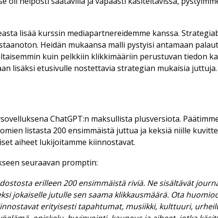
se oli hel­pos­ti saa­ta­vil­la ja va­paas­ti kä­si­tel­tä­vis­sä, pys­tyim­
­as­ta li­sää kurs­sin me­di­a­part­ne­rei­dem­me kans­sa. Stra­te­gi­a
­taa­no­ton. Hei­dän mu­kaan­sa mal­li pys­tyi­si an­ta­maan pa­lau­te
l­tai­sem­min kuin pelk­kiin klik­ki­mää­riin pe­rus­tu­van tie­don kaut
n li­säk­si etu­si­vul­le nos­tet­ta­via stra­te­gi­an mu­kai­sia jut­tu­ja.
y­so­vel­luk­se­na ChatGPT:n mak­sul­lis­ta plus­ver­si­o­ta. Pää­tim­m
ien lis­tas­ta 200 en­sim­mäis­tä jut­tua ja kek­siä niil­le ku­vit­teel
set ai­heet lu­ki­joi­tam­me kiin­nos­ta­vat.
uk­seen seu­raa­van promp­tin:
dos­tos­ta eril­leen 200 en­sim­mäis­tä ri­viä. Ne si­säl­tä­vät jour­na­li
. Kek­si jo­kai­sel­le ju­tul­le sen saa­ma klik­kaus­mää­rä. Ota huo­mi­
n­nos­ta­vat eri­tyi­ses­ti ta­pah­tu­mat, mu­siik­ki, kult­tuu­ri, ur­hei­l