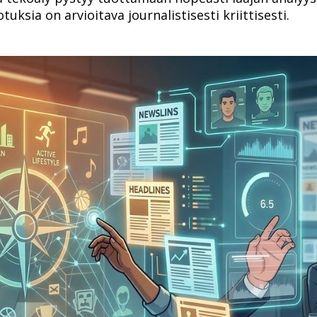
k­sia on ar­vi­oi­ta­va jour­na­lis­ti­ses­ti kriit­ti­ses­ti.