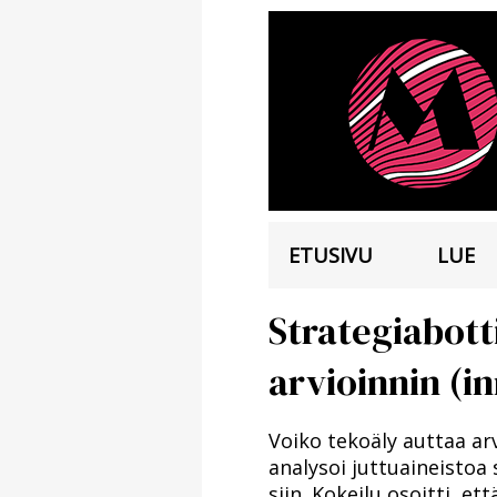
ETUSIVU
LUE
Strategiabott
arvioinnin (i
Voi­ko te­ko­ä­ly aut­taa ar
ana­ly­soi jut­tu­ai­neis­to
siin. Ko­kei­lu osoit­ti, et­