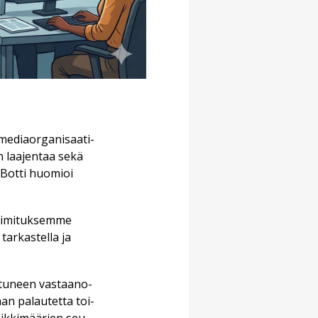
me­di­aor­ga­ni­saa­ti­
an laa­jen­taa sekä
 Bot­ti huo­mi­oi
toi­mi­tuk­sem­me
tar­kas­tel­la ja
s­tu­neen vas­taa­no­
maan pa­lau­tet­ta toi­