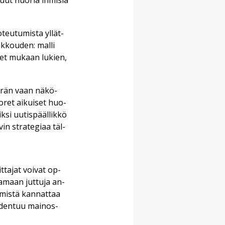
muut nuo­ria ih­mi­siä
­teu­tu­mis­ta yl­lät­
ik­kou­den: mal­li
i­set mu­kaan lu­kien,
mää­rän vaan nä­kö­
uo­ret ai­kui­set huo­
k­si uu­tis­pääl­lik­kö
vin stra­te­gi­aa täl­
t­ta­jat voi­vat op­
ta­maan jut­tu­ja an­
ä­mis­tä kan­nat­taa
liu­den­tuu mai­nos­