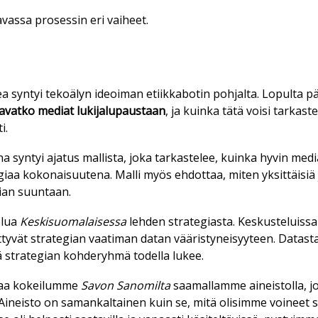
as­sa pro­ses­sin eri vai­heet.
a syn­tyi te­ko­ä­lyn ide­oi­man etiik­ka­bo­tin poh­jal­ta. Lo­pul­ta 
a­vat­ko me­di­at lu­ki­ja­lu­paus­taan
, ja kuin­ka tätä voi­si tar­kas­tel
ti.
­na syn­tyi aja­tus mal­lis­ta, joka tar­kas­te­lee, kuin­ka hy­vin me­d
i­aa ko­ko­nai­suu­te­na. Mal­li myös eh­dot­taa, mi­ten yk­sit­täi­siä j
­an suun­taan.
e­lua
Kes­ki­suo­ma­lai­ses­sa
leh­den stra­te­gi­as­ta. Kes­kus­te­luis­sa 
it­ty­vät stra­te­gi­an vaa­ti­man da­tan vää­ris­ty­nei­syy­teen. Da­tas
ä stra­te­gi­an koh­de­ryh­mä to­del­la lu­kee.
taa ko­kei­lum­me
Sa­von Sa­no­mil­ta
saa­mal­lam­me ai­neis­tol­la, jo
. Ai­neis­to on sa­man­kal­tai­nen kuin se, mitä oli­sim­me voi­neet 