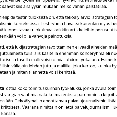
­tyy­li, viih­de, työ­e­lä­mä, opis­ke­lu, hy­vin­voin­ti, kau­neus sekä 
t saa­vat siis ana­lyy­sin mu­kaan mel­ko vä­hän pals­ta­ti­laa.
­li­pi­de tes­tin tu­lok­sis­ta on, et­tä te­ko­ä­ly ar­vi­oi stra­te­gi­an to
­lis­min kon­teks­tis­sa. Tes­ti­ryh­mä ha­vait­si kui­ten­kin myös he
ä kiin­nos­ta­vaa tu­lo­kul­maa kaik­kiin ar­tik­ke­lei­hin pe­ru­suu­t
­ten­kään voi ol­la vah­vo­ja pai­no­tuk­sia.
ti, et­tä lu­ki­jast­ra­te­gi­an ta­voit­ta­mi­nen ei vaa­di ai­hei­den 
 Jut­tu­ai­hei­ta tu­li­si siis kä­si­tel­lä enem­män koh­de­ryh­mä eli n
to­ri­sel­la ta­sol­la mal­li voi­si toi­mia joh­don työ­ka­lu­na. Esi­mer­ki
li­sin vä­li­a­join leh­den jut­tu­ja mal­lil­le, joka ker­too, kuin­ka hy­
e­taan ja mi­ten ti­lan­net­ta voi­si ke­hit­tää.
­ta
ot­taa koko toi­mi­tus­kun­nan työ­ka­luk­si, jon­ka avul­la toi­mi
ra­te­gi­an vaa­ti­mia nä­kö­kul­mia en­tis­tä pa­rem­min ja kir­joit­
es­sään. Te­ko­ä­ly­mal­lin eh­dot­ta­maa pal­ve­lu­jour­na­lis­min li­sä
a kriit­ti­ses­ti. Vaa­ra­na ni­mit­täin on, et­tä pal­ve­lu­jour­na­lis­mi 
n kans­sa.