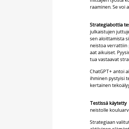
mit­ta­jien työs­tä k
raa­mi­nen. Se voi au
Stra­te­gi­a­bot­tia tes
jul­kais­tu­jen jut­tu
sen aloit­ta­mis­ta si­t
neis­toa ver­rat­tii
aat ai­kui­set. Pyy­s
tua vas­taa­vat stra­
ChatGPT+ an­toi ai­ne
ih­mi­nen pys­tyi­si 
ker­tai­nen te­ko­ä­ly
Tes­tis­sä käy­tet­ty
neis­tol­le kou­lu­ar­
Stra­te­gi­aan va­li­t