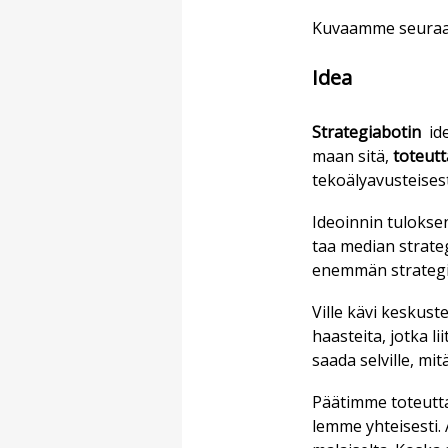
Ku­vaam­me seu­raa­v
Idea
Stra­te­gi­a­bo­tin
ide
maan sitä,
to­teut­t
te­ko­ä­ly­a­vus­tei­ses­
Ide­oin­nin tu­lok­se
taa me­di­an stra­te­g
enem­män stra­te­gi
Vil­le kävi kes­kus­t
haas­tei­ta, jot­ka li
saa­da sel­vil­le, mit
Pää­tim­me to­teut­
lem­me yh­tei­ses­ti