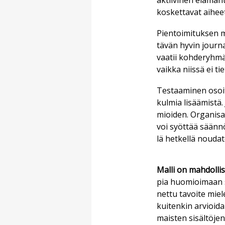
ak­tii­vi­nen elä­män
kos­ket­ta­vat ai­hee
Pien­toi­mi­tuk­sen mie
tä­vän hy­vin jour­na
vaa­tii koh­de­ryh­mä
vaik­ka niis­sä ei tie
Tes­taa­mi­nen osoit­
kul­mia li­sää­mis­tä.
mi­oi­den. Or­ga­ni­sa­
voi syöt­tää sään­nöl­
lä het­kel­lä nou­da­t
Mal­li on mah­dol­lis
pia huo­mi­oi­maan st
net­tu ta­voi­te mie­l
kui­ten­kin ar­vi­oi­d
mais­ten si­säl­tö­je