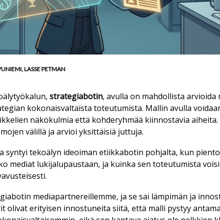
k
­VU­NIE­MI, LAS­SE PET­MAN
­ä­ly­työ­ka­lun,
stra­te­gi­a­bo­tin
, avul­la on mah­dol­lis­ta ar­vi­oi­da 
­te­gi­an ko­ko­nais­val­tais­ta to­teu­tu­mis­ta. Mal­lin avul­la voi­da
­tik­ke­lien nä­kö­kul­mia et­tä koh­de­ryh­mää kiin­nos­ta­via ai­hei­ta.
p
­jen vä­lil­lä ja ar­vi­oi yk­sit­täi­siä jut­tu­ja.
dea syn­tyi te­ko­ä­lyn ide­oi­man etiik­ka­bo­tin poh­jal­ta, kun pien­
­ko me­di­at lu­ki­ja­lu­paus­taan, ja kuin­ka sen to­teu­tu­mis­ta voi­si 
­a­vus­tei­ses­ti.
e­gi­a­bo­tin me­di­a­part­ne­reil­lem­me, ja se sai läm­pi­män ja in­no
it oli­vat eri­tyi­sen in­nos­tu­nei­ta sii­tä, et­tä mal­li pys­tyy an­ta­