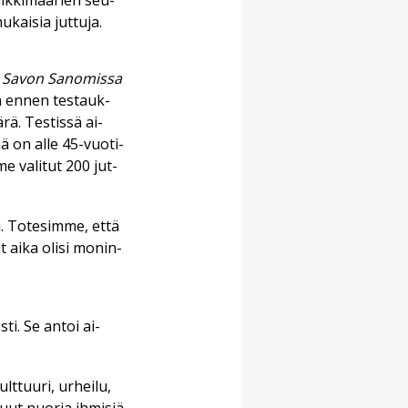
lik­ki­mää­rien seu­
­kai­sia jut­tu­ja.
i
Sa­von Sa­no­mis­sa
tiin en­nen tes­tauk­
ä­rä. Tes­tis­sä ai­
ä on al­le 45-vuo­ti­
me va­li­tut 200 jut­
. To­te­sim­me, et­tä
t ai­ka oli­si mo­nin­
s­ti. Se an­toi ai­
lt­tuu­ri, ur­hei­lu,