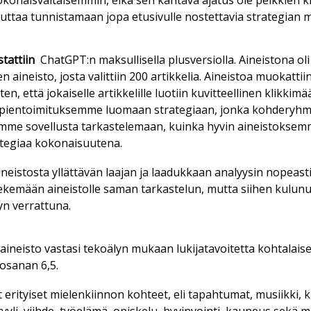
o­ko­nais­val­tai­sem­min, ei­kä sen kan­ta­va aja­tus ole pelk­kien k
t­taa tun­nis­ta­maan jopa etu­si­vul­le nos­tet­ta­via stra­te­gi­an mu
­tat­tiin
ChatGPT:n mak­sul­li­sel­la plus­ver­si­ol­la. Ai­neis­to­na ol
­jen ai­neis­to, jos­ta va­lit­tiin 200 ar­tik­ke­lia. Ai­neis­toa muo­kat­
en, et­tä jo­kai­sel­le ar­tik­ke­lil­le luo­tiin ku­vit­teel­li­nen klik­ki­mä
n pien­toi­mi­tuk­sem­me luo­maan stra­te­gi­aan, jon­ka koh­de­ryh­m
im­me so­vel­lus­ta tar­kas­te­le­maan, kuin­ka hy­vin ai­neis­tok­sem­
te­gi­aa ko­ko­nai­suu­te­na.
is­tos­ta yl­lät­tä­vän laa­jan ja laa­duk­kaan ana­lyy­sin no­pe­as­ti
te­ke­mään ai­neis­tol­le sa­man tar­kas­te­lun, mut­ta sii­hen ku­lu­nu
yn ver­rat­tu­na.
ai­neis­to vas­ta­si te­ko­ä­lyn mu­kaan lu­ki­ja­ta­voi­tet­ta koh­ta­lai­se
vo­sa­nan 6,5.
ut eri­tyi­set mie­len­kiin­non koh­teet, eli ta­pah­tu­mat, mu­siik­ki, ku