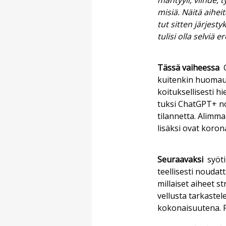
män­tyy­li, viih­de, t
mi­siä. Näi­tä ai­hei­
tut sit­ten jär­jes­
tu­li­si ol­la sel­viä
Täs­sä vai­hees­sa
C
kui­ten­kin huo­mau­t
koi­tuk­sel­li­ses­t
tuk­si ChatGPT+ nos­t
ti­lan­net­ta. Alim­ma
li­säk­si ovat ko­ro­na
Seu­raa­vak­si
syö­ti
teel­li­ses­ti nou­dat
mil­lai­set ai­heet st
vel­lus­ta tar­kas­te
ko­ko­nai­suu­te­na. 