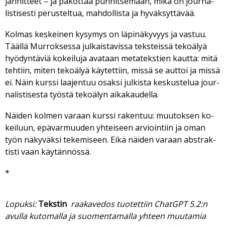
jän­nit­teet – ja pa­kot­taa pun­nit­se­maan, mikä on jour­na­
lis­ti­ses­ti pe­rus­tel­tua, mah­dol­lis­ta ja hy­väk­syt­tä­vää.
Kol­mas kes­kei­nen ky­sy­mys on lä­pi­nä­ky­vyys ja vas­tuu.
Tääl­lä Mur­rok­ses­sa jul­kais­ta­vis­sa teks­teis­sä te­ko­ä­lyä
hyö­dyn­tä­viä ko­kei­lu­ja ava­taan me­ta­teks­tien kaut­ta: mitä
teh­tiin, mi­ten te­ko­ä­lyä käy­tet­tiin, mis­sä se aut­toi ja mis­sä
ei. Näin kurs­si laa­jen­tuu osak­si jul­kis­ta kes­kus­te­lua jour­
na­lis­ti­ses­ta työs­tä te­ko­ä­lyn ai­ka­kau­del­la.
Näi­den kol­men va­raan kurs­si ra­ken­tuu: muu­tok­sen ko­
kei­luun, epä­var­muu­den yh­tei­seen ar­vi­oin­tiin ja oman
työn nä­ky­väk­si te­ke­mi­seen. Ei­kä näi­den va­raan abst­rak­
tis­ti vaan käy­tän­nös­sä.
*
Lo­puk­si:
Teks­tin
raa­ka­ve­dos tuo­tet­tiin ChatGPT 5.2:n
avul­la ku­to­mal­la ja suo­men­ta­mal­la yh­teen muu­ta­mia