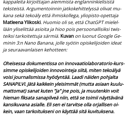
kap­pa­lei­ta kir­joit­ta­jan ai­em­mis­ta eng­lan­nin­kie­li­sis­tä
teks­teis­tä. Ar­gu­men­toin­nin jat­ko­ke­hit­te­lys­sä oli­vat mu­
ka­na sekä te­ko­ä­ly et­tä ih­mis­kol­le­ga, yli­o­pis­to-opet­ta­ja
Mat­lee­na Yli­kos­ki
. Huo­mio oli se, et­tä ChatGPT mie­lel­
lään yli­se­lit­tää asi­oi­ta ja hioo pois per­soo­nal­li­sik­si twis­
teik­si tar­koi­tet­tu­ja sär­miä.
Ku­van
on luo­nut Goog­le Ge­
mi­nin 3:n Nano Ba­na­na, jol­le syö­tin opis­ke­li­joi­den ide­at
ja seu­raa­van­lai­sen ke­hot­teen:
Ohei­ses­sa do­ku­men­tis­sa on in­no­vaa­ti­o­la­bo­ra­to­rio-kurs­
sim­me opis­ke­li­joi­den in­no­voin­te­ja sii­tä, mi­ten te­ko­ä­lyä
voi­si jour­na­lis­mis­sa hyö­dyn­tää. Laa­di näi­den poh­jal­ta
SA­NA­PIL­VI. Jätä kaik­kein ylei­sim­mät (mut­ta asi­aan kuu­lu­
mat­to­mat) sa­nat ku­ten "ja" jne pois, ja muu­ten­kin voit
hie­man fik­sa­ta sa­na­pil­veä niin, et­tä se toi­mii näyt­tä­vä­nä
kan­si­ku­va­na asi­al­le. Eli sen ei tar­vit­se ol­la or­jal­li­sen oi­
kein, vaan tar­koi­tuk­se­ni on käyt­tää sitä ku­vi­tuk­se­na.