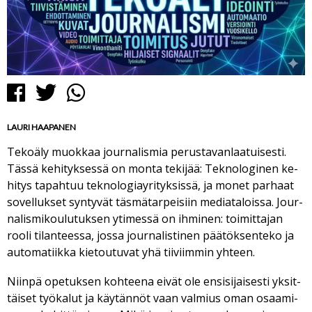
Facebook
Twitter
Whatsapp
LAU­RI HAA­PA­NEN
Te­ko­ä­ly muok­kaa jour­na­lis­mia pe­rus­ta­van­laa­tui­ses­ti.
Täs­sä ke­hi­tyk­ses­sä on mon­ta te­ki­jää: Tek­no­lo­gi­nen ke­
hi­tys ta­pah­tuu tek­no­lo­gi­ay­ri­tyk­sis­sä, ja mo­net par­haat
so­vel­luk­set syn­ty­vät täs­mä­tar­pei­siin me­di­a­ta­lois­sa. Jour­
na­lis­mi­kou­lu­tuk­sen yti­mes­sä on ih­mi­nen: toi­mit­ta­jan
roo­li ti­lan­tees­sa, jos­sa jour­na­lis­ti­nen pää­tök­sen­te­ko ja
au­to­ma­tiik­ka kie­tou­tu­vat yhä tii­viim­min yh­teen.
Niin­pä ope­tuk­sen koh­tee­na ei­vät ole en­si­si­jai­ses­ti yk­sit­
täi­set työ­ka­lut ja käy­tän­nöt vaan val­mius oman osaa­mi­