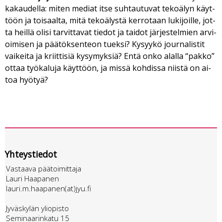
ka­kau­del­la: mi­ten me­di­at it­se suh­tau­tu­vat te­ko­ä­lyn käyt­
töön ja toi­saal­ta, mitä te­ko­ä­lys­tä ker­ro­taan lu­ki­joil­le, jot­
ta heil­lä oli­si tar­vit­ta­vat tie­dot ja tai­dot jär­jes­tel­mien ar­vi­
oi­mi­sen ja pää­tök­sen­te­on tu­ek­si? Ky­syy­kö jour­na­lis­tit
vai­kei­ta ja kriit­ti­siä ky­sy­myk­siä? En­tä on­ko alal­la “pak­ko”
ot­taa työ­ka­lu­ja käyt­töön, ja mis­sä koh­dis­sa niis­tä on ai­
toa hyö­tyä?
Yhteystiedot
Vastaava päätoimittaja
Lauri Haapanen
lauri.m.haapanen(at)jyu.fi
Jyväskylän yliopisto
Seminaarinkatu 15