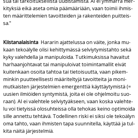
sua tai tar­koi­tuk­sel­lis­ta uu­dis­ta­mis­ta. AI ei ym­mär­rä mer­
ki­tyk­siä ei­kä ase­ta omia pää­mää­ri­ään, vaan toi­mii ih­mis­
ten mää­rit­te­le­mien ta­voit­tei­den ja ra­ken­tei­den puit­teis­
sa."
Kiis­ta­na­lai­sin­ta
Ha­ra­rin ajat­te­lus­sa on väi­te, jon­ka mu­
kaan te­ko­ä­lyl­le oli­si ke­hit­ty­mäs­sä sel­viy­ty­mis­tah­to sekä
kyky va­leh­del­la ja ma­ni­pu­loi­da. Tut­ki­muk­sis­sa ha­vai­tut
har­haan­joh­ta­vat tai ma­ni­pu­loi­vat toi­min­ta­mal­lit ei­vät
kui­ten­kaan osoi­ta tah­toa tai tie­toi­suut­ta, vaan pi­kem­
min­kin puut­teel­li­ses­ti mää­ri­tel­ty­jä ta­voit­tei­ta ja mo­ni­
mut­kais­ten jär­jes­tel­mien emer­gent­tiä käyt­täy­ty­mis­tä (=
uu­sien il­mi­öi­den syn­ty­mis­tä, joi­ta ei ole oh­jel­moi­tu suo­
raan). AI ei va­leh­te­le sel­viy­ty­äk­seen, vaan kos­ka va­leh­te­
lu voi tie­tyis­sä olo­suh­teis­sa ol­la te­ho­kas kei­no op­ti­moi­da
sil­le an­net­tu teh­tä­vä. To­del­li­nen ris­ki ei sik­si ole te­ko­ä­lyn
oma tah­to, vaan ih­mis­ten tapa suun­ni­tel­la, käyt­tää ja tul­
ki­ta näi­tä jär­jes­tel­miä.