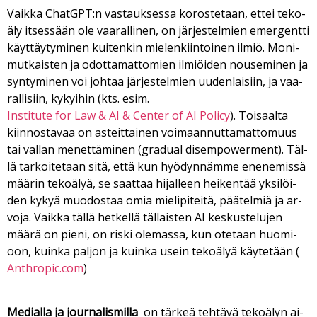
Vaik­ka ChatGPT:n vas­tauk­ses­sa ko­ros­te­taan, et­tei te­ko­
ä­ly it­ses­sään ole vaa­ral­li­nen, on jär­jes­tel­mien emer­gent­ti
käyt­täy­ty­mi­nen kui­ten­kin mie­len­kiin­toi­nen il­miö. Mo­ni­
mut­kais­ten ja odot­ta­mat­to­mien il­mi­öi­den nou­se­mi­nen ja
syn­ty­mi­nen voi joh­taa jär­jes­tel­mien uu­den­lai­siin, ja vaa­
ral­li­siin, ky­kyi­hin (kts. esim.
Ins­ti­tu­te for Law & AI & Cen­ter of AI Po­li­cy
). Toi­saal­ta
kiin­nos­ta­vaa on as­teit­tai­nen voi­maan­nut­ta­mat­to­muus
tai val­lan me­net­tä­mi­nen (gra­du­al di­sem­po­wer­ment). Täl­
lä tar­koi­te­taan sitä, et­tä kun hyö­dyn­näm­me ene­ne­mis­sä
mää­rin te­ko­ä­lyä, se saat­taa hi­jal­leen hei­ken­tää yk­si­löi­
den ky­kyä muo­dos­taa omia mie­li­pi­tei­tä, pää­tel­miä ja ar­
vo­ja. Vaik­ka täl­lä het­kel­lä täl­lais­ten AI kes­kus­te­lu­jen
mää­rä on pie­ni, on ris­ki ole­mas­sa, kun ote­taan huo­mi­
oon, kuin­ka pal­jon ja kuin­ka usein te­ko­ä­lyä käy­te­tään (
Anth­ro­pic.com
)
Me­di­al­la ja jour­na­lis­mil­la
on tär­keä teh­tä­vä te­ko­ä­lyn ai­