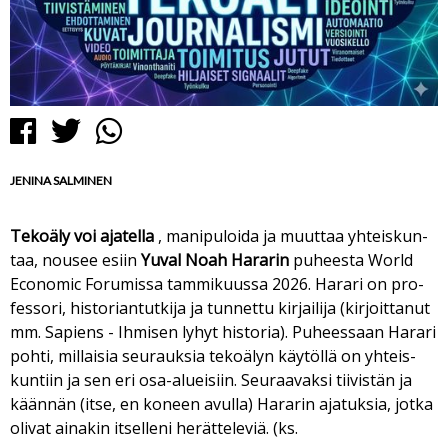
Facebook
Twitter
Whatsapp
JE­NI­NA SAL­MI­NEN
Te­ko­ä­ly voi aja­tel­la
, ma­ni­pu­loi­da ja muut­taa yh­teis­kun­
taa, nou­see esiin
Yu­val Noah Ha­ra­rin
pu­hees­ta World
Eco­no­mic Fo­ru­mis­sa tam­mi­kuus­sa 2026. Ha­ra­ri on pro­
fes­so­ri, his­to­ri­an­tut­ki­ja ja tun­net­tu kir­jai­li­ja (kir­joit­ta­nut
mm. Sa­piens - Ih­mi­sen ly­hyt his­to­ria). Pu­hees­saan Ha­ra­ri
poh­ti, mil­lai­sia seu­rauk­sia te­ko­ä­lyn käy­töl­lä on yh­teis­
kun­tiin ja sen eri osa-alu­ei­siin. Seu­raa­vak­si tii­vis­tän ja
kään­nän (it­se, en ko­neen avul­la) Ha­ra­rin aja­tuk­sia, jot­ka
oli­vat ai­na­kin it­sel­le­ni he­rät­te­le­viä. (ks.