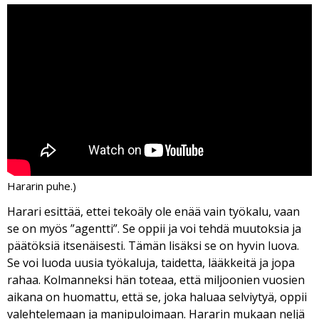
Ha­ra­rin puhe.)
Ha­ra­ri esit­tää, et­tei te­ko­ä­ly ole enää vain työ­ka­lu, vaan
se on myös ”agent­ti”. Se op­pii ja voi teh­dä muu­tok­sia ja
pää­tök­siä it­se­näi­ses­ti. Tä­män li­säk­si se on hy­vin luo­va.
Se voi luo­da uu­sia työ­ka­lu­ja, tai­det­ta, lääk­kei­tä ja jopa
ra­haa. Kol­man­nek­si hän to­te­aa, et­tä mil­joo­nien vuo­sien
ai­ka­na on huo­mat­tu, et­tä se, joka ha­lu­aa sel­viy­tyä, op­pii
va­leh­te­le­maan ja ma­ni­pu­loi­maan. Ha­ra­rin mu­kaan nel­jä