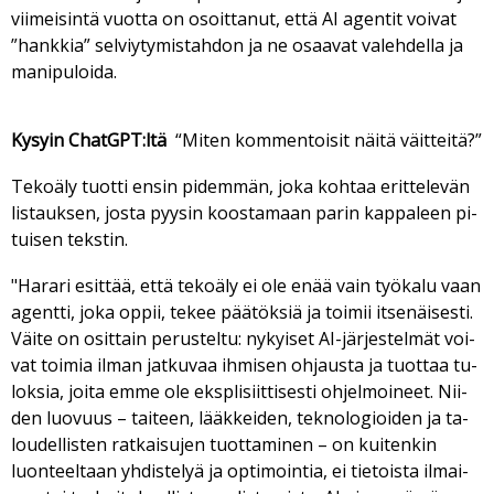
vii­mei­sin­tä vuot­ta on osoit­ta­nut, et­tä AI agen­tit voi­vat
”hank­kia” sel­viy­ty­mis­tah­don ja ne osaa­vat va­leh­del­la ja
ma­ni­pu­loi­da.
Ky­syin ChatGPT:ltä
“Mi­ten kom­men­toi­sit näi­tä väit­tei­tä?”
Te­ko­ä­ly tuot­ti en­sin pi­dem­män, joka koh­taa erit­te­le­vän
lis­tauk­sen, jos­ta pyy­sin koos­ta­maan pa­rin kap­pa­leen pi­
tui­sen teks­tin.
"Ha­ra­ri esit­tää, et­tä te­ko­ä­ly ei ole enää vain työ­ka­lu vaan
agent­ti, joka op­pii, te­kee pää­tök­siä ja toi­mii it­se­näi­ses­ti.
Väi­te on osit­tain pe­rus­tel­tu: ny­kyi­set AI-jär­jes­tel­mät voi­
vat toi­mia il­man jat­ku­vaa ih­mi­sen oh­jaus­ta ja tuot­taa tu­
lok­sia, joi­ta em­me ole eksp­li­siit­ti­ses­ti oh­jel­moi­neet. Nii­
den luo­vuus – tai­teen, lääk­kei­den, tek­no­lo­gi­oi­den ja ta­
lou­del­lis­ten rat­kai­su­jen tuot­ta­mi­nen – on kui­ten­kin
luon­teel­taan yh­dis­te­lyä ja op­ti­moin­tia, ei tie­tois­ta il­mai­