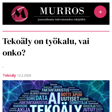
Tekoäly on työkalu, vai
onko?
.
Te­ko­ä­ly
12.2.2026