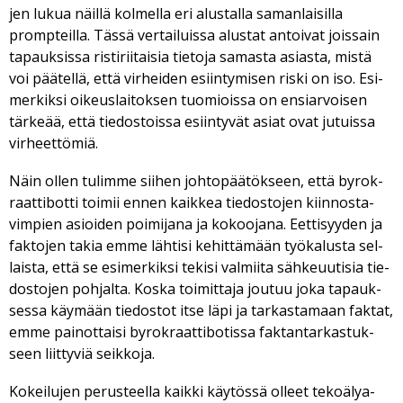
jen lu­kua näil­lä kol­mel­la eri alus­tal­la sa­man­lai­sil­la
promp­teil­la. Täs­sä ver­tai­luis­sa alus­tat an­toi­vat jois­sain
ta­pauk­sis­sa ris­ti­rii­tai­sia tie­to­ja sa­mas­ta asi­as­ta, mis­tä
voi pää­tel­lä, et­tä vir­hei­den esiin­ty­mi­sen ris­ki on iso. Esi­
mer­kik­si oi­keus­lai­tok­sen tuo­mi­ois­sa on en­si­ar­voi­sen
tär­ke­ää, et­tä tie­dos­tois­sa esiin­ty­vät asi­at ovat ju­tuis­sa
vir­heet­tö­miä.
Näin ol­len tu­lim­me sii­hen joh­to­pää­tök­seen, et­tä by­rok­
raat­ti­bot­ti toi­mii en­nen kaik­kea tie­dos­to­jen kiin­nos­ta­
vim­pien asi­oi­den poi­mi­ja­na ja ko­koo­ja­na. Eet­ti­syy­den ja
fak­to­jen ta­kia em­me läh­ti­si ke­hit­tä­mään työ­ka­lus­ta sel­
lais­ta, et­tä se esi­mer­kik­si te­ki­si val­mii­ta säh­keu­u­ti­sia tie­
dos­to­jen poh­jal­ta. Kos­ka toi­mit­ta­ja jou­tuu joka ta­pauk­
ses­sa käy­mään tie­dos­tot it­se läpi ja tar­kas­ta­maan fak­tat,
em­me pai­not­tai­si by­rok­raat­ti­bo­tis­sa fak­tan­tar­kas­tuk­
seen liit­ty­viä seik­ko­ja.
Ko­kei­lu­jen pe­rus­teel­la kaik­ki käy­tös­sä ol­leet te­ko­ä­ly­a­