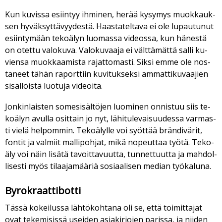
Kun ku­vis­sa esiin­tyy ih­mi­nen, he­rää ky­sy­mys muok­kauk­
sen hy­väk­syt­tä­vyy­des­tä. Haas­ta­tel­ta­va ei ole lu­pau­tu­nut
esiin­ty­mään te­ko­ä­lyn luo­mas­sa vi­de­os­sa, kun hä­nes­tä
on otet­tu va­lo­ku­va. Va­lo­ku­vaa­ja ei vält­tä­mät­tä sal­li ku­
vien­sa muok­kaa­mis­ta ra­jat­to­mas­ti. Sik­si em­me ole nos­
ta­neet tä­hän ra­port­tiin ku­vi­tuk­sek­si am­mat­ti­ku­vaa­jien
si­säl­löis­tä luo­tu­ja vi­de­oi­ta.
Jon­kin­lais­ten so­me­si­säl­tö­jen luo­mi­nen on­nis­tuu siis te­
ko­ä­lyn avul­la osit­tain jo nyt, lä­hi­tu­le­vai­suu­des­sa var­mas­
ti vie­lä hel­pom­min. Te­ko­ä­lyl­le voi syöt­tää brän­di­vä­rit,
fon­tit ja val­miit mal­li­poh­jat, mikä no­peut­taa työ­tä. Te­ko­
ä­ly voi näin li­sä­tä ta­voit­ta­vuut­ta, tun­net­tuut­ta ja mah­dol­
li­ses­ti myös ti­laa­ja­mää­riä so­si­aa­li­sen me­di­an työ­ka­lu­na.
By­rok­raat­ti­bot­ti
Täs­sä ko­kei­lus­sa läh­tö­koh­ta­na oli se, et­tä toi­mit­ta­jat
ovat te­ke­mi­sis­sä usei­den asi­a­kir­jo­jen pa­ris­sa, ja nii­den