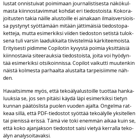
lus­tat on­nis­tui­vat poi­mi­maan jour­na­lis­ti­ses­ta nä­kö­kul­
mas­ta kiin­nos­ta­vim­mat koh­dat eri tie­dos­tois­ta. Ko­ko­ra­
joi­tus­ten ta­kia näil­le alus­toil­le ei ai­na­kaan il­mais­ver­si­ois­
sa pys­ty­nyt syöt­tä­mään mi­tään jät­ti­mäi­siä tie­dos­to­pa­
ket­te­ja, mut­ta esi­mer­kik­si vii­den tie­dos­ton se­tis­tä tu­lok­
se­na tuli var­sin laa­duk­kai­ta tii­vis­tel­miä kär­ki­tee­mois­ta.
Eri­tyi­ses­ti pi­dim­me Co­pi­lo­tin ky­vys­tä poi­mia yk­sit­täi­siä
kiin­nos­ta­via si­tee­rauk­sia tie­dos­tois­ta, joi­ta voi hyö­dyn­
tää esi­mer­kik­si ot­si­koin­nis­sa. Co­pi­lot vai­kut­ti muu­ten­kin
näis­tä kol­mes­ta par­haal­ta alus­tal­ta tar­pei­siim­me näh­
den.
Ha­vait­sim­me myös, et­tä te­ko­ä­ly­a­lus­toil­le tuot­taa han­ka­
luuk­sia se, jos sen pi­täi­si käy­dä läpi esi­mer­kik­si tie­tyn
kun­nan pää­tös­lis­ta puo­len vuo­den ajal­ta. On­gel­ma rat­
ke­aa sil­lä, et­tä PDF-tie­dos­tot syöt­tää te­ko­ä­lyl­le yk­si­tel­len
tai pie­nis­sä eris­sä. Tämä vie toki enem­män ai­kaa kuin se,
et­tä koko ajan­jak­son tie­dos­tot sai­si vie­tyä ker­ral­la te­ko­
ä­lyn ana­ly­soi­ta­vak­si.